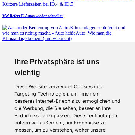
Kürzere Lieferzeiten bei ID.4 & ID.5
VW liefert E-Autos wieder schneller
Fabian Steiner
Ihre Privatsphäre ist uns
Auto heißt Auto: Wie man die Klimaanlage bedient (und wie nicht)
wichtig
Diese Website verwendet Cookies und
Targeting Technologien, um Ihnen ein
Fabian Steiner
besseres Internet-Erlebnis zu ermöglichen und
Der großen Katzensprung mit dem Jaguar Type 01
die Werbung, die Sie sehen, besser an Ihre
Bedürfnisse anzupassen. Diese Technologien
nutzen wir außerdem, um Ergebnisse zu
messen, um zu verstehen, woher unsere
Menschen in Bewegung