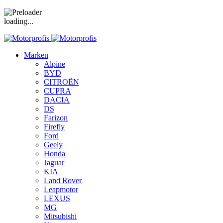
loading...
Marken
Alpine
BYD
CITROËN
CUPRA
DACIA
DS
Farizon
Firefly
Ford
Geely
Honda
Jaguar
KIA
Land Rover
Leapmotor
LEXUS
MG
Mitsubishi