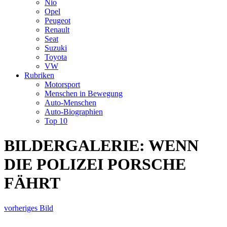
Nio
Opel
Peugeot
Renault
Seat
Suzuki
Toyota
VW
Rubriken
Motorsport
Menschen in Bewegung
Auto-Menschen
Auto-Biographien
Top 10
BILDERGALERIE: WENN
DIE POLIZEI PORSCHE
FÄHRT
vorheriges Bild