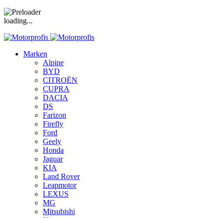
loading...
Marken
Alpine
BYD
CITROËN
CUPRA
DACIA
DS
Farizon
Firefly
Ford
Geely
Honda
Jaguar
KIA
Land Rover
Leapmotor
LEXUS
MG
Mitsubishi