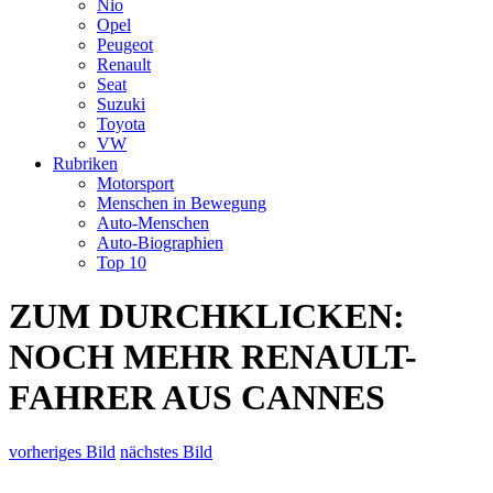
Nio
Opel
Peugeot
Renault
Seat
Suzuki
Toyota
VW
Rubriken
Motorsport
Menschen in Bewegung
Auto-Menschen
Auto-Biographien
Top 10
ZUM DURCHKLICKEN:
NOCH MEHR RENAULT-
FAHRER AUS CANNES
vorheriges Bild
nächstes Bild