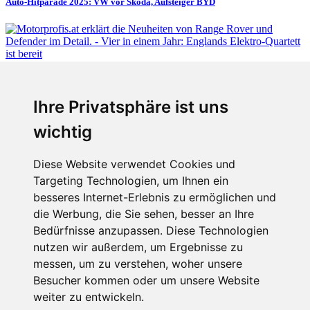
Auto-Hitparade 2025: VW vor Skoda, Aufsteiger BYD
Fabian Steiner
Ihre Privatsphäre ist uns
Vier in einem Jahr: Englands Elektro-Quartett ist bereit
wichtig
Diese Website verwendet Cookies und
Targeting Technologien, um Ihnen ein
Fabian Steiner
besseres Internet-Erlebnis zu ermöglichen und
Auto heißt Auto: Wie man die Klimaanlage bedient (und wie nicht)
die Werbung, die Sie sehen, besser an Ihre
Bedürfnisse anzupassen. Diese Technologien
nutzen wir außerdem, um Ergebnisse zu
messen, um zu verstehen, woher unsere
Menschen in Bewegung
Besucher kommen oder um unsere Website
weiter zu entwickeln.
Sophia Flörsch, Rennfahrerin