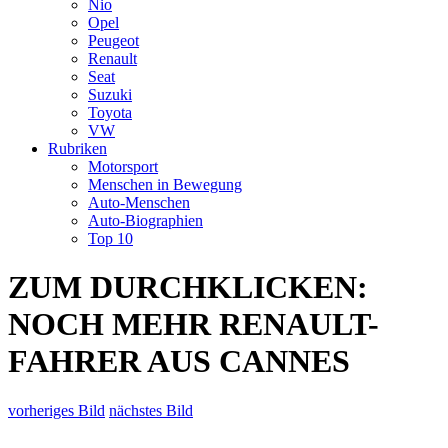
Nio
Opel
Peugeot
Renault
Seat
Suzuki
Toyota
VW
Rubriken
Motorsport
Menschen in Bewegung
Auto-Menschen
Auto-Biographien
Top 10
ZUM DURCHKLICKEN:
NOCH MEHR RENAULT-
FAHRER AUS CANNES
vorheriges Bild
nächstes Bild