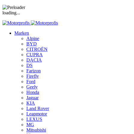
loading...
Marken
Alpine
BYD
CITROËN
CUPRA
DACIA
DS
Farizon
Firefly
Ford
Geely
Honda
Jaguar
KIA
Land Rover
Leapmotor
LEXUS
MG
Mitsubishi