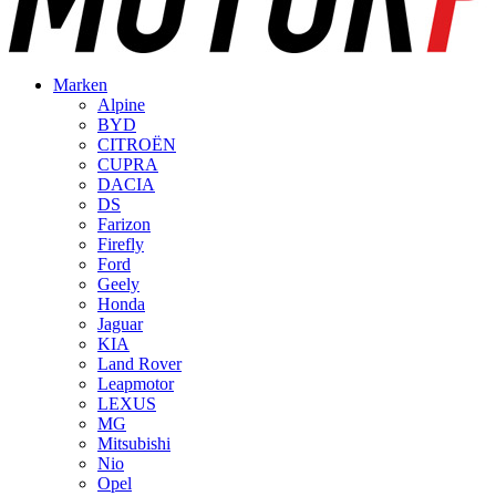
Marken
Alpine
BYD
CITROËN
CUPRA
DACIA
DS
Farizon
Firefly
Ford
Geely
Honda
Jaguar
KIA
Land Rover
Leapmotor
LEXUS
MG
Mitsubishi
Nio
Opel