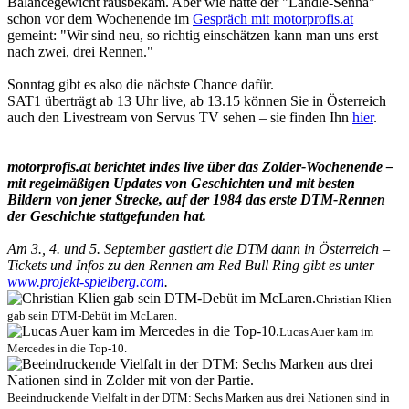
Balancegewicht rausbekam. Aber wie hatte der "Ländle-Senna"
schon vor dem Wochenende im
Gespräch mit motorprofis.at
gemeint: "Wir sind neu, so richtig einschätzen kann man uns erst
nach zwei, drei Rennen."
Sonntag gibt es also die nächste Chance dafür.
SAT1 überträgt ab 13 Uhr live, ab 13.15 können Sie in Österreich
auch den Livestream von Servus TV sehen – sie finden Ihn
hier
.
motorprofis.at berichtet indes live über das Zolder-Wochenende –
mit regelmäßigen Updates von Geschichten und mit besten
Bildern von jener Strecke, auf der 1984 das erste DTM-Rennen
der Geschichte stattgefunden hat.
Am 3., 4. und 5. September gastiert die DTM dann in Österreich –
Tickets und Infos zu den Rennen am Red Bull Ring gibt es unter
www.projekt-spielberg.com
.
Christian Klien
gab sein DTM-Debüt im McLaren.
Lucas Auer kam im
Mercedes in die Top-10.
Beeindruckende Vielfalt in der DTM: Sechs Marken aus drei Nationen sind in