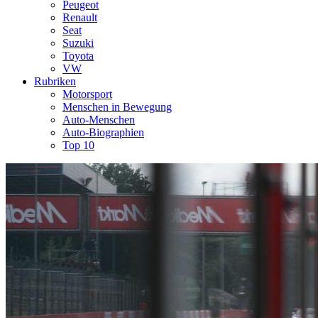
Peugeot
Renault
Seat
Suzuki
Toyota
VW
Rubriken
Motorsport
Menschen in Bewegung
Auto-Menschen
Auto-Biographien
Top 10