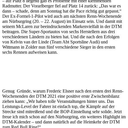
– auf Platz 8 liegend gab es Probleme mit einer klemmenden
Radmutter. Der Vorarlberger fiel auf Platz 14 zurück: „Das war es
dann – schade, denn am Sonntag hat die Pace richtig gut gepasst.“
Der Ex-Formel-1-Pilot wird auch am nächsten Renn-Wochenende
am Nürburgring (20. – 22. August) im Einsatz sein. Und damit mit
seinem McLaren zur beeindruckenden Markenvielfalt in der DTM
beitragen. Die Super-Sportautos von sechs Herstellern aus drei
verschiedenen Ländern zu bieten hat. Und die nach den Erfolgen
von Kelvin van der Linde (Team Abt Sportsline Audi) und
Wittmann in Zolder nun fünf verschiedene Sieger in den ersten
sechs Rennen aufweisen kann.
Genug Gründe, warum Frederic Elsner nach den ersten drei Renn-
Wochenenden der DTM 2021 eine positive erste Zwischenbilanz
ziehen kann: „Wir haben tolle Veranstaltungen hinter uns. Das
Leistungs-Level der Fahrer ist einfach top, die Kämpfe auf der
Strecke sind mitreißend und die BOP-Einstellung sehr solide. Jetzt
freue ich mich schon auf den Nürburgring, ein weiteres Highlight im
DTM-Kalender – und dann natürlich auf die Heimkehr der DTM
zum Red Bull Ring!“