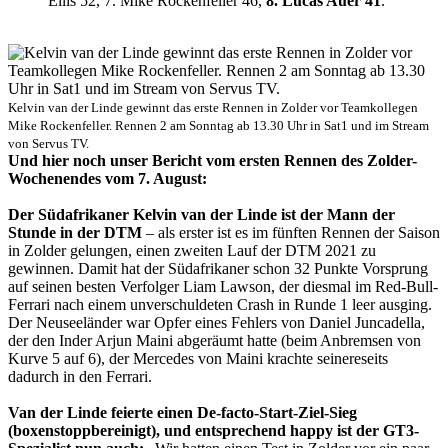
Ellis 52, 7. Mike Rockenfeller 46,
8. Lucas Auer 41
.
Kelvin van der Linde gewinnt das erste Rennen in Zolder vor Teamkollegen
Mike Rockenfeller. Rennen 2 am Sonntag ab 13.30 Uhr in Sat1 und im Stream
von Servus TV.
Und hier noch unser Bericht vom ersten Rennen des Zolder-
Wochenendes vom 7. August:
Der Südafrikaner Kelvin van der Linde ist der Mann der
Stunde in der DTM
– als erster ist es im fünften Rennen der Saison
in Zolder gelungen, einen zweiten Lauf der DTM 2021 zu
gewinnen. Damit hat der Südafrikaner schon 32 Punkte Vorsprung
auf seinen besten Verfolger Liam Lawson, der diesmal im Red-Bull-
Ferrari nach einem unverschuldeten Crash in Runde 1 leer ausging.
Der Neuseeländer war Opfer eines Fehlers von Daniel Juncadella,
der den Inder Arjun Maini abgeräumt hatte (beim Anbremsen von
Kurve 5 auf 6), der Mercedes von Maini krachte seinereseits
dadurch in den Ferrari.
Van der Linde feierte einen De-facto-Start-Ziel-Sieg
(boxenstoppbereinigt), und entsprechend happy ist der GT3-