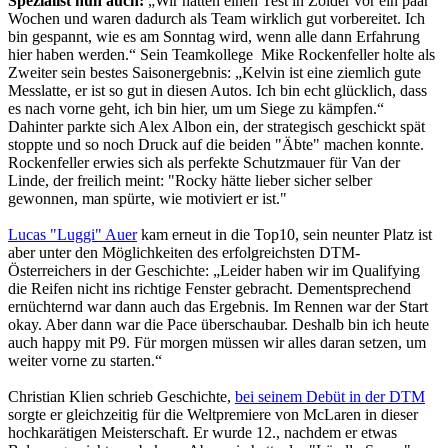
Spezialist nun auch:
„Wir hatten einen Test in Zolder vor ein paar
Wochen und waren dadurch als Team wirklich gut vorbereitet. Ich
bin gespannt, wie es am Sonntag wird, wenn alle dann Erfahrung
hier haben werden.“ Sein Teamkollege Mike Rockenfeller holte als
Zweiter sein bestes Saisonergebnis: „Kelvin ist eine ziemlich gute
Messlatte, er ist so gut in diesen Autos. Ich bin echt glücklich, dass
es nach vorne geht, ich bin hier, um um Siege zu kämpfen.“
Dahinter parkte sich Alex Albon ein, der strategisch geschickt spät
stoppte und so noch Druck auf die beiden "Äbte" machen konnte.
Rockenfeller erwies sich als perfekte Schutzmauer für Van der
Linde, der freilich meint: "Rocky hätte lieber sicher selber
gewonnen, man spürte, wie motiviert er ist."
Lucas "Luggi" Auer
kam erneut in die Top10, sein neunter Platz ist
aber unter den Möglichkeiten des erfolgreichsten DTM-
Österreichers in der Geschichte: „Leider haben wir im Qualifying
die Reifen nicht ins richtige Fenster gebracht. Dementsprechend
ernüchternd war dann auch das Ergebnis. Im Rennen war der Start
okay. Aber dann war die Pace überschaubar. Deshalb bin ich heute
auch happy mit P9. Für morgen müssen wir alles daran setzen, um
weiter vorne zu starten.“
Christian Klien schrieb Geschichte,
bei seinem Debüt in der DTM
sorgte er gleichzeitig für die Weltpremiere von McLaren in dieser
hochkarätigen Meisterschaft. Er wurde 12., nachdem er etwas