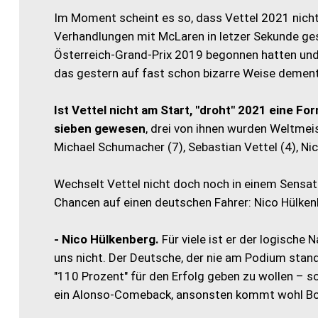
Im Moment scheint es so, dass Vettel 2021 nich
Verhandlungen mit McLaren in letzer Sekunde ges
Österreich-Grand-Prix 2019 begonnen hatten un
das gestern auf fast schon bizarre Weise dementi
Ist Vettel nicht am Start, "droht" 2021 eine F
sieben gewesen
, drei von ihnen wurden Weltmeis
Michael Schumacher (7), Sebastian Vettel (4), Ni
Wechselt Vettel nicht doch noch in einem Sensati
Chancen auf einen deutschen Fahrer: Nico Hülken
- Nico Hülkenberg.
Für viele ist er der logische
uns nicht. Der Deutsche, der nie am Podium stand,
"110 Prozent" für den Erfolg geben zu wollen – so
ein Alonso-Comeback, ansonsten kommt wohl Bott