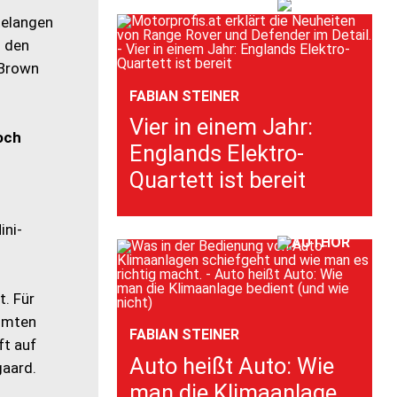
telangen
m den
 Brown
FABIAN STEINER
Vier in einem Jahr:
och
Englands Elektro-
Quartett ist bereit
ini-
t. Für
ühmten
FABIAN STEINER
ft auf
Auto heißt Auto: Wie
gaard.
man die Klimaanlage