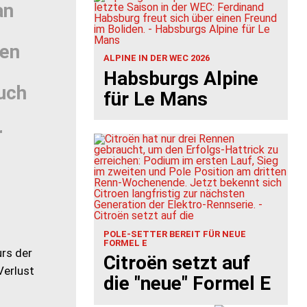
an
hen
ALPINE IN DER WEC 2026
Habsburgs Alpine
auch
für Le Mans
r
POLE-SETTER BEREIT FÜR NEUE
FORMEL E
rs der
Citroën setzt auf
Verlust
die "neue" Formel E