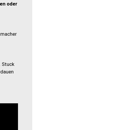
ien oder
umacher
. Stuck
erdauen