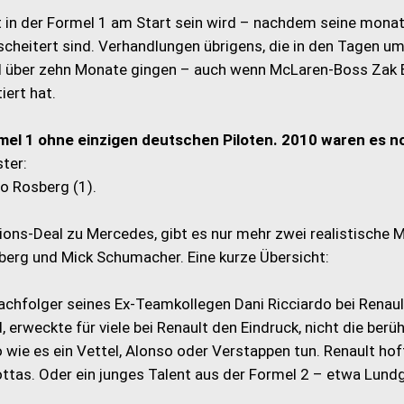
t in der Formel 1 am Start sein wird – nachdem seine mona
cheitert sind. Verhandlungen übrigens, die in den Tagen u
d über zehn Monate gingen – auch wenn McLaren-Boss Zak
ert hat.
ormel 1 ohne einzigen deutschen Piloten. 2010 waren es n
ter:
co Rosberg (1).
ons-Deal zu Mercedes, gibt es nur mehr zwei realistische M
berg und Mick Schumacher. Eine kurze Übersicht:
 Nachfolger seines Ex-Teamkollegen Dani Ricciardo bei Renaul
 erweckte für viele bei Renault den Eindruck, nicht die ber
 wie es ein Vettel, Alonso oder Verstappen tun. Renault hof
as. Oder ein junges Talent aus der Formel 2 – etwa Lund