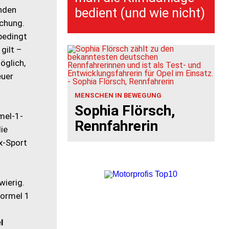
nden
bedient (und wie nicht)
schung.
bedingt
gilt –
öglich,
euer
MENSCHEN IN BEWEGUNG
Sophia Flörsch,
mel-1-
Rennfahrerin
die
x-Sport
ierig.
Formel 1
l