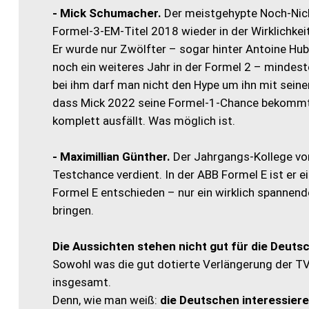
- Mick Schumacher.
Der meistgehypte Noch-Nich
Formel-3-EM-Titel 2018 wieder in der Wirklichk
Er wurde nur Zwölfter – sogar hinter Antoine Hub
noch ein weiteres Jahr in der Formel 2 – mindest
bei ihm darf man nicht den Hype um ihn mit seine
dass Mick 2022 seine Formel-1-Chance bekommt, 2
komplett ausfällt. Was möglich ist.
- Maximillian Günther.
Der Jahrgangs-Kollege von
Testchance verdient. In der ABB Formel E ist er ei
Formel E entschieden – nur ein wirklich spannen
bringen.
Die Aussichten stehen nicht gut für die Deutsc
Sowohl was die gut dotierte Verlängerung der TV-
insgesamt.
Denn, wie man weiß:
die Deutschen interessieren