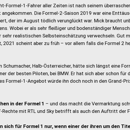
t-Formel-1-Fahrer aller Zeiten ist nach seinem überrasche
eit angekommen. Die Formel-2-Saison 2019 war eine Enttäu
ert, der im August tödlich verunglückt war. Mick braucht un
ens. Wobei er als sehr fleißiger und bodenständiger Mensch 
r sehr realistischen Selbsteinschätzung verwechseln. Gut m
021 scheint aber zu früh – vor allem falls die Formel 2 h
 Schumacher, Halb-Österreicher, hätte sich längst eine For
ner der besten Piloten, bei BMW. Er hat sich aber schon für 
des Formel-1-Angebot würde ihn doch noch in den Grand-Pri
hen in der Formel 1
– und das macht die Vermarktung schw
Rechte mit RTL und Sky betrifft als auch den Auftritt der 
 sich für Formel 1 nur, wenn einer der ihren um den Tite