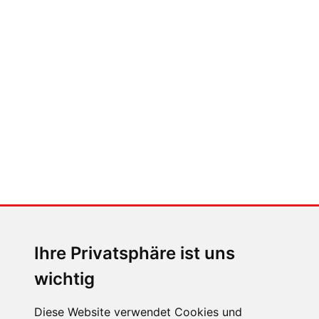
FABIAN STEINER
Der großen Katzensprung mit dem
Jaguar Type 01
MENSCHEN IN BEWEGUNG
Sophia Flörsch, Rennfahrerin
Ihre Privatsphäre ist uns
wichtig
Diese Website verwendet Cookies und