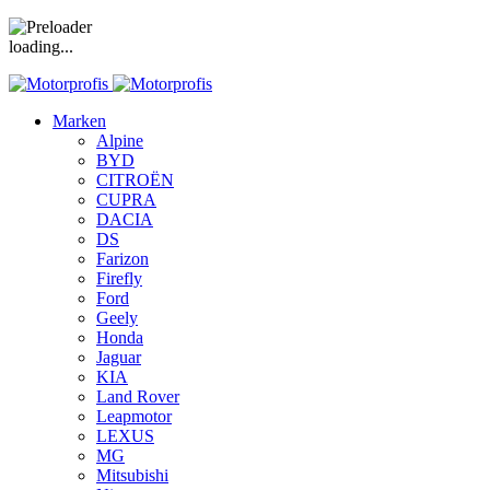
loading...
Marken
Alpine
BYD
CITROËN
CUPRA
DACIA
DS
Farizon
Firefly
Ford
Geely
Honda
Jaguar
KIA
Land Rover
Leapmotor
LEXUS
MG
Mitsubishi