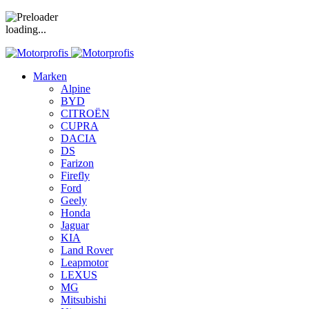
loading...
Marken
Alpine
BYD
CITROËN
CUPRA
DACIA
DS
Farizon
Firefly
Ford
Geely
Honda
Jaguar
KIA
Land Rover
Leapmotor
LEXUS
MG
Mitsubishi