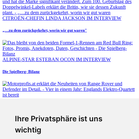
CITROËN-CHEFIN LINDA JACKSON IM INTERVIEW
„…zu dem zurückgekehrt, worin wir gut waren"
ALPINE-STAR ESTEBAN OCON IM INTERVIEW
Die Spielberg- Bilanz
Fabian Steiner
Ihre Privatsphäre ist uns
Vier in einem Jahr: Englands Elektro-Quartett ist bereit
wichtig