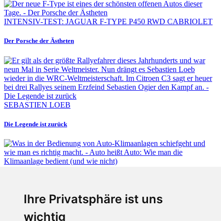
INTENSIV-TEST: JAGUAR F-TYPE P450 RWD CABRIOLET
Der Porsche der Ästheten
SEBASTIEN LOEB
Die Legende ist zurück
Fabian Steiner
Ihre Privatsphäre ist uns
Auto heißt Auto: Wie man die Klimaanlage bedient (und wie nicht)
wichtig