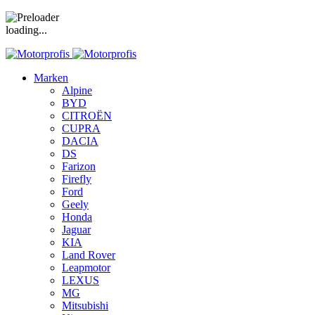
loading...
Marken
Alpine
BYD
CITROËN
CUPRA
DACIA
DS
Farizon
Firefly
Ford
Geely
Honda
Jaguar
KIA
Land Rover
Leapmotor
LEXUS
MG
Mitsubishi