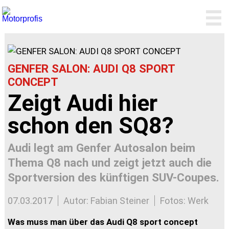
GENFER SALON: AUDI Q8 SPORT
CONCEPT
Zeigt Audi hier
schon den SQ8?
Audi legt am Genfer Autosalon beim
Thema Q8 nach und zeigt jetzt auch die
Sportversion des künftigen SUV-Coupes.
07.03.2017
Autor: Fabian Steiner
Fotos: Werk
Was muss man über das Audi Q8 sport concept