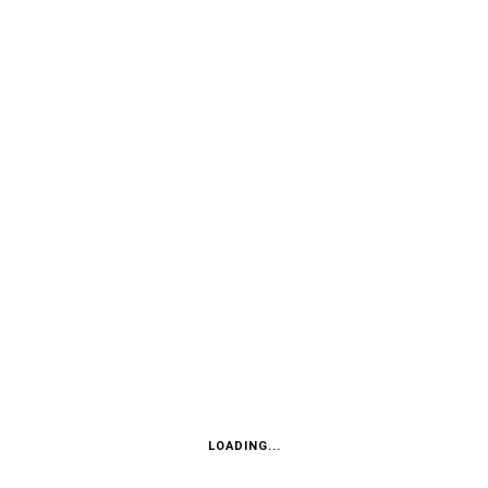
xingen
weiterleiten
LOADING...