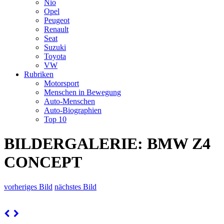
Nio
Opel
Peugeot
Renault
Seat
Suzuki
Toyota
VW
Rubriken
Motorsport
Menschen in Bewegung
Auto-Menschen
Auto-Biographien
Top 10
BILDERGALERIE: BMW Z4
CONCEPT
vorheriges Bild
nächstes Bild