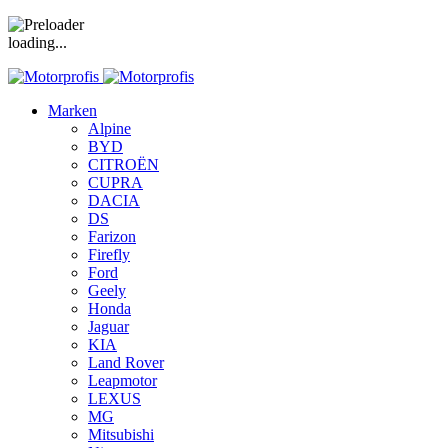
loading...
Marken
Alpine
BYD
CITROËN
CUPRA
DACIA
DS
Farizon
Firefly
Ford
Geely
Honda
Jaguar
KIA
Land Rover
Leapmotor
LEXUS
MG
Mitsubishi