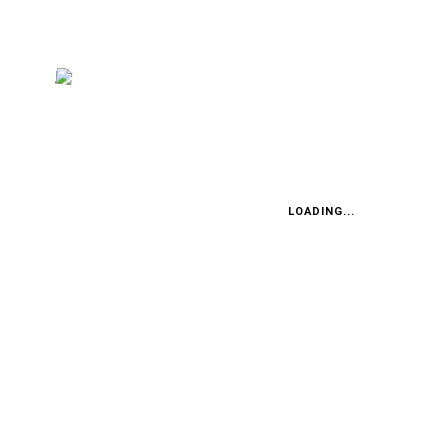
ERSTER TEST: TOYOTA COROLLA CROSS
Der Neue ist ein Routinier
LOADING...
INTENSIV-TEST: FORD KUGA PLUG-IN HYBRID (PHEV)
Elektriker mit Urlaubsplänen