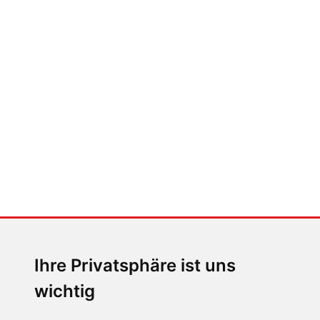
FABIAN STEINER
Auto heißt Auto: Wie man die
Klimaanlage bedient (und wie
nicht)
MENSCHEN IN BEWEGUNG
Sophia Flörsch, Rennfahrerin
Ihre Privatsphäre ist uns
wichtig