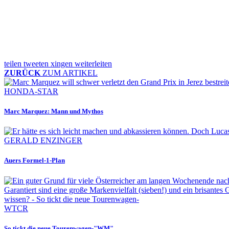
teilen
tweeten
xingen
weiterleiten
ZURÜCK
ZUM ARTIKEL
HONDA-STAR
Marc Marquez: Mann und Mythos
GERALD ENZINGER
Auers Formel-1-Plan
WTCR
So tickt die neue Tourenwagen-"WM"