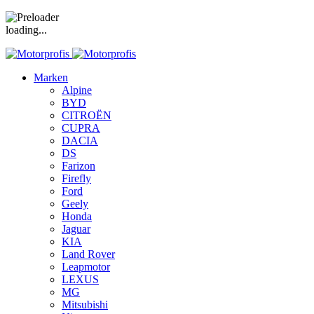
loading...
Marken
Alpine
BYD
CITROËN
CUPRA
DACIA
DS
Farizon
Firefly
Ford
Geely
Honda
Jaguar
KIA
Land Rover
Leapmotor
LEXUS
MG
Mitsubishi