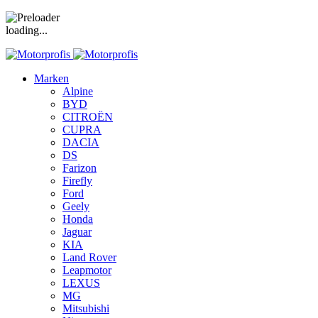
loading...
Marken
Alpine
BYD
CITROËN
CUPRA
DACIA
DS
Farizon
Firefly
Ford
Geely
Honda
Jaguar
KIA
Land Rover
Leapmotor
LEXUS
MG
Mitsubishi