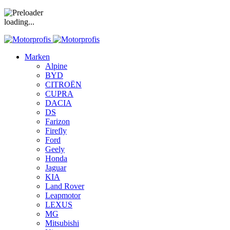
loading...
Marken
Alpine
BYD
CITROËN
CUPRA
DACIA
DS
Farizon
Firefly
Ford
Geely
Honda
Jaguar
KIA
Land Rover
Leapmotor
LEXUS
MG
Mitsubishi