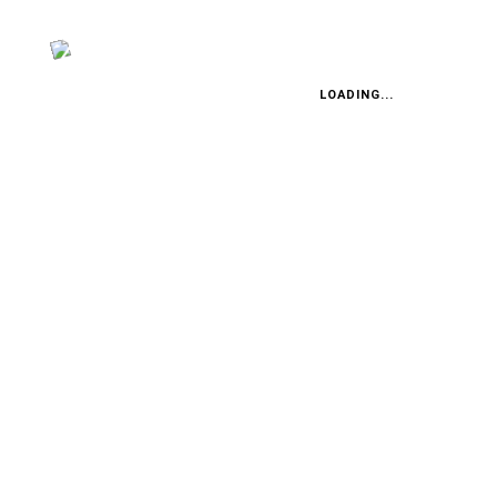
Vier in einem Jahr: Englands
Elektro-Quartett ist bereit
LOADING...
FABIAN STEINER
Auto heißt Auto: Wie man die
Klimaanlage bedient (und wie
nicht)