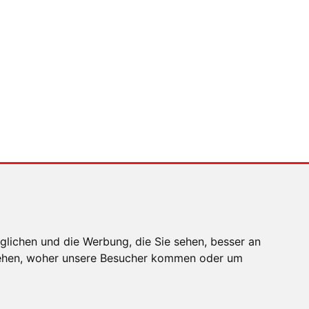
bedient (und wie nicht)
MENSCHEN IN BEWEGUNG
Sophia Flörsch,
Rennfahrerin
glichen und die Werbung, die Sie sehen, besser an
stehen, woher unsere Besucher kommen oder um
EN