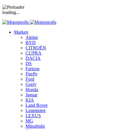
loading...
Marken
Alpine
BYD
CITROËN
CUPRA
DACIA
DS
Farizon
Firefly
Ford
Geely
Honda
Jaguar
KIA
Land Rover
Leapmotor
LEXUS
MG
Mitsubishi