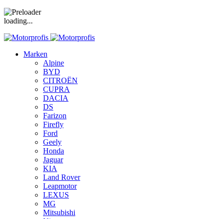
loading...
Marken
Alpine
BYD
CITROËN
CUPRA
DACIA
DS
Farizon
Firefly
Ford
Geely
Honda
Jaguar
KIA
Land Rover
Leapmotor
LEXUS
MG
Mitsubishi