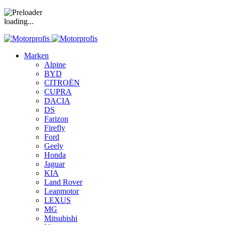
loading...
Marken
Alpine
BYD
CITROËN
CUPRA
DACIA
DS
Farizon
Firefly
Ford
Geely
Honda
Jaguar
KIA
Land Rover
Leapmotor
LEXUS
MG
Mitsubishi