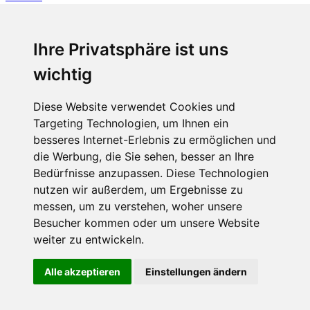
Fabian Steiner
Ihre Privatsphäre ist uns
Vier in einem Jahr: Englands Elektro-Quartett ist bereit
wichtig
Diese Website verwendet Cookies und
Targeting Technologien, um Ihnen ein
Fabian Steiner
besseres Internet-Erlebnis zu ermöglichen und
Auto heißt Auto: Wie man die Klimaanlage bedient (und wie nicht)
die Werbung, die Sie sehen, besser an Ihre
Bedürfnisse anzupassen. Diese Technologien
nutzen wir außerdem, um Ergebnisse zu
messen, um zu verstehen, woher unsere
Menschen in Bewegung
Besucher kommen oder um unsere Website
weiter zu entwickeln.
Sophia Flörsch, Rennfahrerin
Alle akzeptieren
Einstellungen ändern
ÜBER UNS
KONTAKT
IMPRESSUM
RECHTLICHE
HINWEISE
DATENSCHUTZ
COOKIE EINSTELLUNGEN