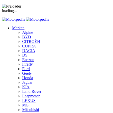
loading...
Marken
Alpine
BYD
CITROËN
CUPRA
DACIA
DS
Farizon
Firefly
Ford
Geely
Honda
Jaguar
KIA
Land Rover
Leapmotor
LEXUS
MG
Mitsubishi