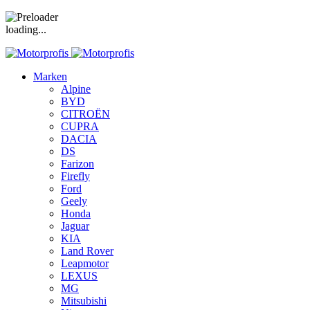
loading...
Marken
Alpine
BYD
CITROËN
CUPRA
DACIA
DS
Farizon
Firefly
Ford
Geely
Honda
Jaguar
KIA
Land Rover
Leapmotor
LEXUS
MG
Mitsubishi