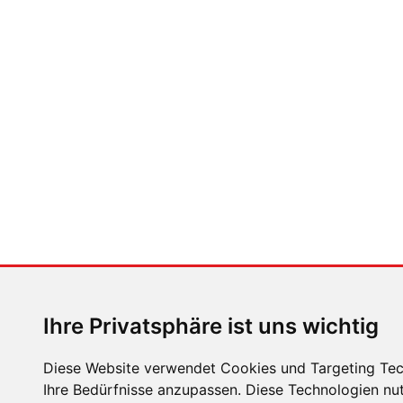
Sebastien Loeb vor seinem M-Sport-Ford. Schon jetzt haben 
Jackie Stewart hatte das Vor-Vorgängerteam von Red Bull Racin
Verstappen der Kreis? Diese Wahrscheinlichkeits-Rechnung dü
teilen
tweeten
ZURÜCK
ZUR ÜBE
Ihre Privatsphäre ist uns wichtig
Diese Website verwendet Cookies und Targeting Tech
Ihre Bedürfnisse anzupassen. Diese Technologien n