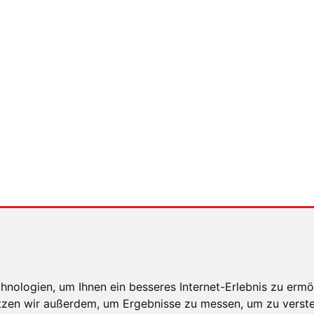
Ford und Red Bul immer wieder gemeinsame Projekte.
g einst mit Ford-Millionen gegründet. Schließt sich nun für Christian Hor
rfte aufgehen.
xingen
weiterleiten
RSICHT
nologien, um Ihnen ein besseres Internet-Erlebnis zu ermö
utzen wir außerdem, um Ergebnisse zu messen, um zu ver