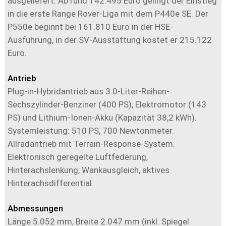
ausgeliefert. Ab rund 142.495 Euro gelingt der Einstieg
in die erste Range Rover-Liga mit dem P440e SE. Der
P550e beginnt bei 161.810 Euro in der HSE-
Ausführung, in der SV-Ausstattung kostet er 215.122
Euro.
Antrieb
Plug-in-Hybridantrieb aus 3.0-Liter-Reihen-
Sechszylinder-Benziner (400 PS), Elektromotor (143
PS) und Lithium-Ionen-Akku (Kapazität 38,2 kWh).
Systemleistung: 510 PS, 700 Newtonmeter.
Allradantrieb mit Terrain-Response-System.
Elektronisch geregelte Luftfederung,
Hinterachslenkung, Wankausgleich, aktives
Hinterachsdifferential.
Abmessungen
Länge 5.052 mm, Breite 2.047 mm (inkl. Spiegel