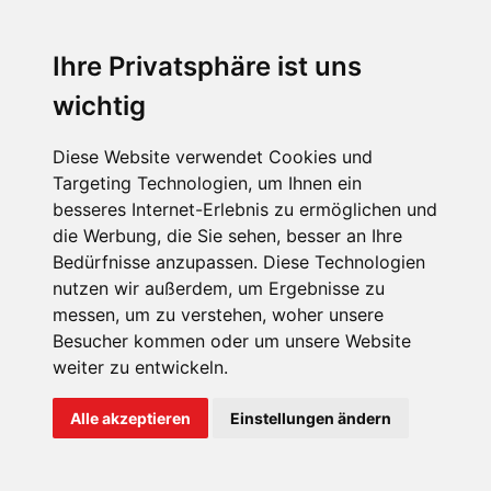
Ihre Privatsphäre ist uns
wichtig
TEST: LAND ROVER DEFENDER
Hochamt des Hochbaus
Diese Website verwendet Cookies und
Targeting Technologien, um Ihnen ein
besseres Internet-Erlebnis zu ermöglichen und
die Werbung, die Sie sehen, besser an Ihre
Bedürfnisse anzupassen. Diese Technologien
nutzen wir außerdem, um Ergebnisse zu
messen, um zu verstehen, woher unsere
FABIAN STEINER
Besucher kommen oder um unsere Website
Vier in einem Jahr: Englands
weiter zu entwickeln.
Elektro-Quartett ist bereit
Alle akzeptieren
Einstellungen ändern