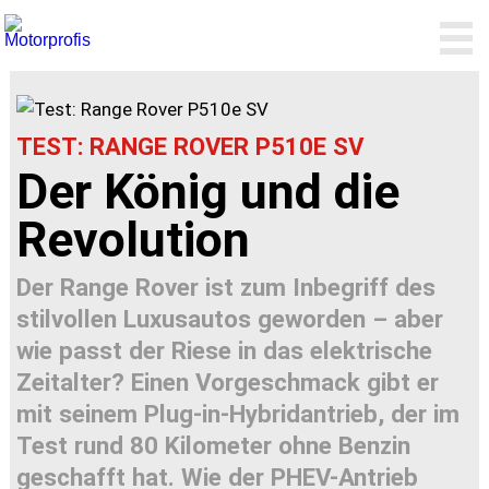
TEST: RANGE ROVER P510E SV
Der König und die
Revolution
Der Range Rover ist zum Inbegriff des
stilvollen Luxusautos geworden – aber
wie passt der Riese in das elektrische
Zeitalter? Einen Vorgeschmack gibt er
mit seinem Plug-in-Hybridantrieb, der im
Test rund 80 Kilometer ohne Benzin
geschafft hat. Wie der PHEV-Antrieb