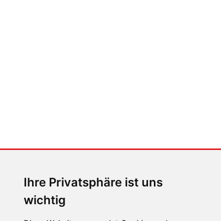
FABIAN STEINER
Auto heißt Auto: Wie man die
Klimaanlage bedient (und wie
nicht)
MENSCHEN IN BEWEGUNG
Sophia Flörsch, Rennfahrerin
Ihre Privatsphäre ist uns
wichtig