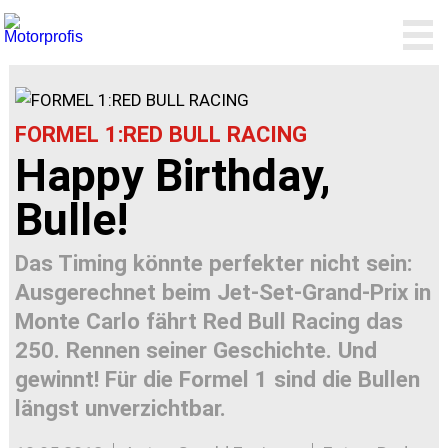
FORMEL 1:RED BULL RACING
Happy Birthday,
Bulle!
Das Timing könnte perfekter nicht sein:
Ausgerechnet beim Jet-Set-Grand-Prix in
Monte Carlo fährt Red Bull Racing das
250. Rennen seiner Geschichte. Und
gewinnt! Für die Formel 1 sind die Bullen
längst unverzichtbar.