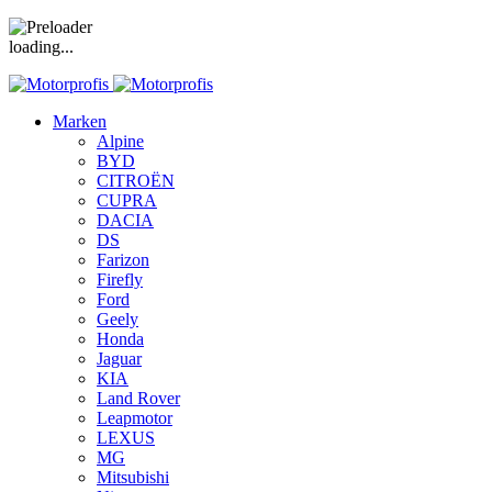
loading...
Marken
Alpine
BYD
CITROËN
CUPRA
DACIA
DS
Farizon
Firefly
Ford
Geely
Honda
Jaguar
KIA
Land Rover
Leapmotor
LEXUS
MG
Mitsubishi