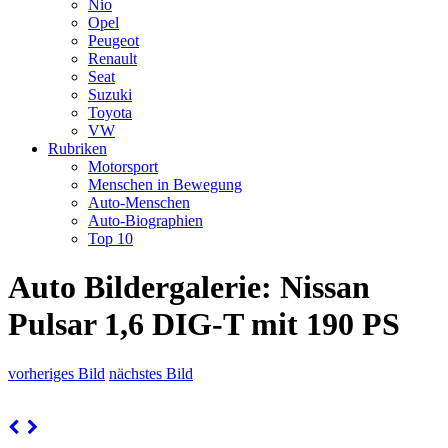
Nio
Opel
Peugeot
Renault
Seat
Suzuki
Toyota
VW
Rubriken
Motorsport
Menschen in Bewegung
Auto-Menschen
Auto-Biographien
Top 10
Auto Bildergalerie: Nissan
Pulsar 1,6 DIG-T mit 190 PS
vorheriges Bild
nächstes Bild