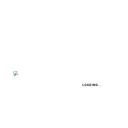
ZURÜCK
ZUM ARTIKEL
REPORT: CARS AND COFFEE
Seit wann fahren Supercars
zum Kaffeekränzchen?
LOADING...