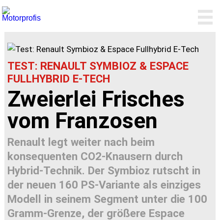
TEST: RENAULT SYMBIOZ & ESPACE
FULLHYBRID E-TECH
Zweierlei Frisches
vom Franzosen
Renault legt weiter nach beim
konsequenten CO2-Knausern durch
Hybrid-Technik. Der Symbioz rutscht in
der neuen 160 PS-Variante als einziges
Modell in seinem Segment unter die 100
Gramm-Grenze, der größere Espace