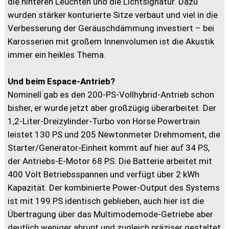
die hinteren Leuchten und die Lichtsignatur. Dazu
wurden stärker konturierte Sitze verbaut und viel in die
Verbesserung der Geräuschdämmung investiert – bei
Karosserien mit großem Innenvolumen ist die Akustik
immer ein heikles Thema.
Und beim Espace-Antrieb?
Nominell gab es den 200-PS-Vollhybrid-Antrieb schon
bisher, er wurde jetzt aber großzügig überarbeitet. Der
1,2-Liter-Dreizylinder-Turbo von Horse Powertrain
leistet 130 PS und 205 Newtonmeter Drehmoment, die
Starter/Generator-Einheit kommt auf hier auf 34 PS,
der Antriebs-E-Motor 68 PS. Die Batterie arbeitet mit
400 Volt Betriebsspannen und verfügt über 2 kWh
Kapazität. Der kombinierte Power-Output des Systems
ist mit 199 PS identisch geblieben, auch hier ist die
Übertragung über das Multimodemode-Getriebe aber
deutlich weniger abrupt und zugleich präziser gestaltet