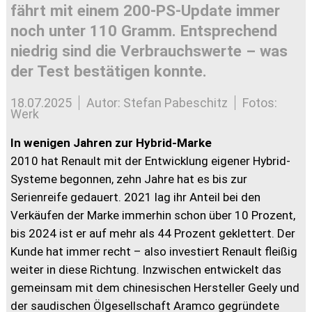
fährt mit einem 200-PS-Update immer
noch unter 110 Gramm. Entsprechend
niedrig sind die Verbrauchswerte – was
der Test bestätigen konnte.
18.07.2025
Autor: Stefan Pabeschitz
Fotos:
Werk
In wenigen Jahren zur Hybrid-Marke
2010 hat Renault mit der Entwicklung eigener Hybrid-
Systeme begonnen, zehn Jahre hat es bis zur
Serienreife gedauert. 2021 lag ihr Anteil bei den
Verkäufen der Marke immerhin schon über 10 Prozent,
bis 2024 ist er auf mehr als 44 Prozent geklettert. Der
Kunde hat immer recht – also investiert Renault fleißig
weiter in diese Richtung. Inzwischen entwickelt das
gemeinsam mit dem chinesischen Hersteller Geely und
der saudischen Ölgesellschaft Aramco gegründete