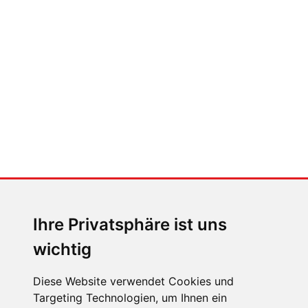
Auto heißt Auto: Wie man die
Klimaanlage bedient (und wie
nicht)
MENSCHEN IN BEWEGUNG
Sophia Flörsch, Rennfahrerin
Ihre Privatsphäre ist uns
wichtig
Diese Website verwendet Cookies und
Targeting Technologien, um Ihnen ein