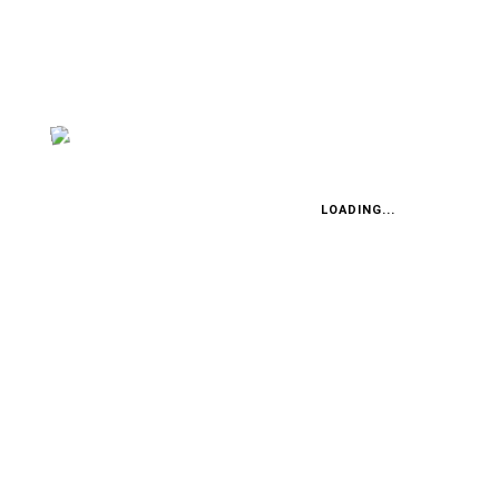
ausführlichen Dokumentation, von einem Tribute bis hin
zu einer Geschichte, die Sie erfahren sollten. Oder
manchmal vielleicht einfach nur etwas Lustiges oder
Verrücktes aus der Welt der Mobilität.
LOADING...