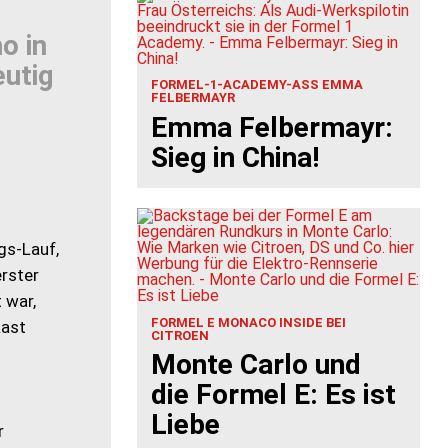
o in
utig
FORMEL-1-ACADEMY-ASS EMMA
FELBERMAYR
Emma Felbermayr:
Sieg in China!
gs-Lauf,
erster
 war,
FORMEL E MONACO INSIDE BEI
Rast
CITROEN
Monte Carlo und
die Formel E: Es ist
Liebe
r