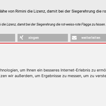
die Lizenz, damit bei der Siegerehrung die rot-weiss-rote Flagge zu hissen.
xingen
weiterleiten
RSICHT
nologien, um Ihnen ein besseres Internet-Erlebnis zu ermö
utzen wir außerdem, um Ergebnisse zu messen, um zu ver
E HINWEISE
DATENSCHUTZ
COOKIE EINSTELLUNG