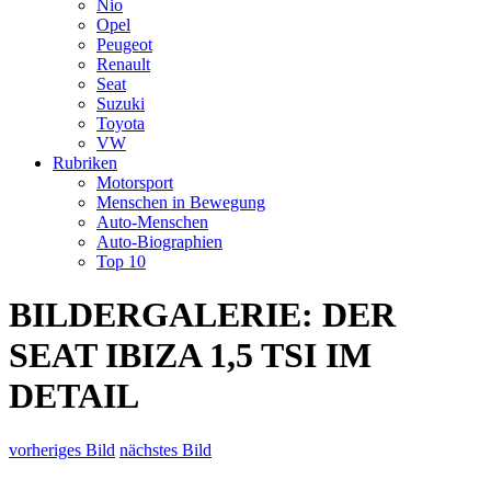
Nio
Opel
Peugeot
Renault
Seat
Suzuki
Toyota
VW
Rubriken
Motorsport
Menschen in Bewegung
Auto-Menschen
Auto-Biographien
Top 10
BILDERGALERIE: DER
SEAT IBIZA 1,5 TSI IM
DETAIL
vorheriges Bild
nächstes Bild