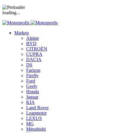
loading...
Marken
Alpine
BYD
CITROËN
CUPRA
DACIA
DS
Farizon
Firefly
Ford
Geely
Honda
Jaguar
KIA
Land Rover
Leapmotor
LEXUS
MG
Mitsubishi