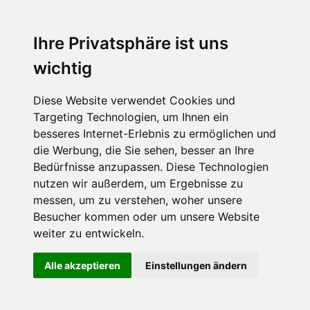
Fabian Steiner
Ihre Privatsphäre ist uns
Auto heißt Auto: Wie man die Klimaanlage bedient (und wie nicht)
wichtig
Diese Website verwendet Cookies und
Targeting Technologien, um Ihnen ein
Fabian Steiner
besseres Internet-Erlebnis zu ermöglichen und
Der großen Katzensprung mit dem Jaguar Type 01
die Werbung, die Sie sehen, besser an Ihre
Bedürfnisse anzupassen. Diese Technologien
nutzen wir außerdem, um Ergebnisse zu
messen, um zu verstehen, woher unsere
Menschen in Bewegung
Besucher kommen oder um unsere Website
weiter zu entwickeln.
Sophia Flörsch, Rennfahrerin
Alle akzeptieren
Einstellungen ändern
ÜBER UNS
KONTAKT
IMPRESSUM
RECHTLICHE
HINWEISE
DATENSCHUTZ
COOKIE EINSTELLUNGEN