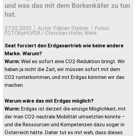
und was das mit dem Borkenkäfer zu tun
hat.
27.02.2020
Autor: Fabian Steiner
Fotos:
FOTObyHOFER / Christian Hofer, Werk
Seat forciert den Erdgasantrieb wie keine andere
Marke. Warum?
Wurm:
Weil es sofort eine CO2-Reduktion bringt. Wir
haben ja nicht die Zeit, wir müssen sofort mit dem
CO2 runterkommen, und mit Erdgas könnten wir das
machen.
Warum wäre das mit Erdgas möglich?
Wurm:
Erdgas ist derzeit die einzige Möglichkeit, mit
der man CO2-neutrale Mobilität umsetzten könnte –
und die Ressourcen und Kompetenzen dazu sogar in
Österreich hätte. Daher tut es mit weh, dass dieses