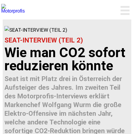
SEAT-INTERVIEW (TEIL 2)
Wie man CO2 sofort
reduzieren könnte
Seat ist mit Platz drei in Österreich der
Aufsteiger des Jahres. Im zweiten Teil
des Motorprofis-Interviews erklärt
Markenchef Wolfgang Wurm die große
Elektro-Offensive im nächsten Jahr,
welche andere Technologie eine
sofortige CO2-Reduktion bringen würde