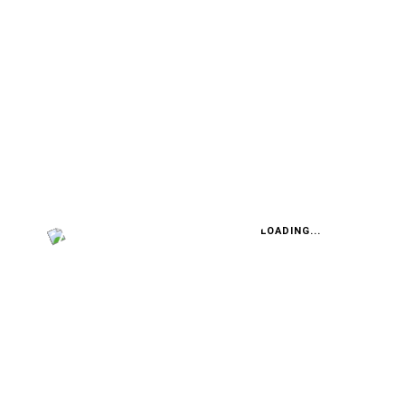
ERSTER TEST: CITROЁN C5 X
Der Entdecker
LOADING...
FABIAN STEINER
Vier in einem Jahr: Englands
Elektro-Quartett ist bereit