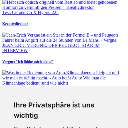
Test: Citroën C5 X Hybrid 225
Kreativdirektor
JEAN-ERIC VERGNE: DER PEUGEOT-STAR IM
INTERVIEW
Vergne: "Ich fühlte mich klein!"
Fabian Steiner
Ihre Privatsphäre ist uns
Auto heißt Auto: Wie man die Klimaanlage bedient (und wie nicht)
wichtig