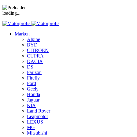
loading...
Marken
Alpine
BYD
CITROËN
CUPRA
DACIA
DS
Farizon
Firefly
Ford
Geely
Honda
Jaguar
KIA
Land Rover
Leapmotor
LEXUS
MG
Mitsubishi