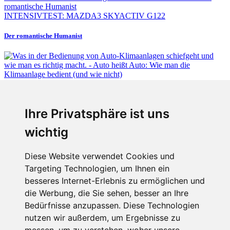
INTENSIVTEST: MAZDA3 SKYACTIV G122
Der romantische Humanist
Fabian Steiner
Ihre Privatsphäre ist uns
Auto heißt Auto: Wie man die Klimaanlage bedient (und wie nicht)
wichtig
Diese Website verwendet Cookies und
Targeting Technologien, um Ihnen ein
Fabian Steiner
besseres Internet-Erlebnis zu ermöglichen und
Der großen Katzensprung mit dem Jaguar Type 01
die Werbung, die Sie sehen, besser an Ihre
Bedürfnisse anzupassen. Diese Technologien
nutzen wir außerdem, um Ergebnisse zu