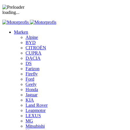
loading...
Marken
Alpine
BYD
CITROËN
CUPRA
DACIA
DS
Farizon
Firefly
Ford
Geely
Honda
Jaguar
KIA
Land Rover
Leapmotor
LEXUS
MG
Mitsubishi