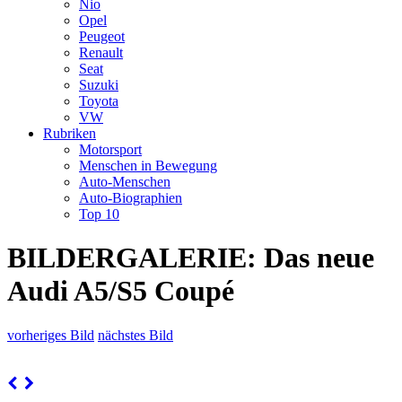
Nio
Opel
Peugeot
Renault
Seat
Suzuki
Toyota
VW
Rubriken
Motorsport
Menschen in Bewegung
Auto-Menschen
Auto-Biographien
Top 10
BILDERGALERIE: Das neue
Audi A5/S5 Coupé
vorheriges Bild
nächstes Bild