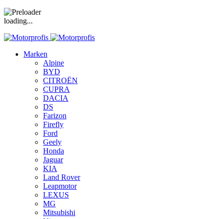
loading...
Marken
Alpine
BYD
CITROËN
CUPRA
DACIA
DS
Farizon
Firefly
Ford
Geely
Honda
Jaguar
KIA
Land Rover
Leapmotor
LEXUS
MG
Mitsubishi