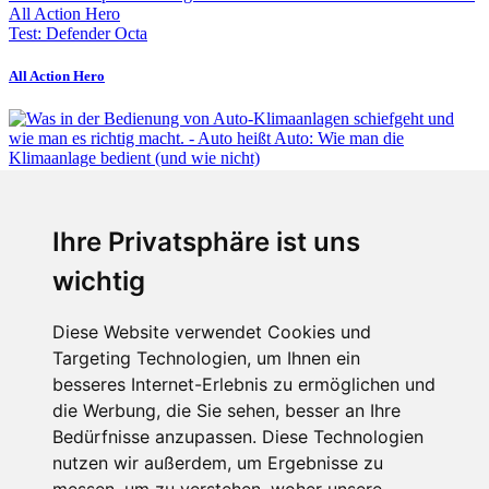
Test: Defender Octa
All Action Hero
Fabian Steiner
Ihre Privatsphäre ist uns
Auto heißt Auto: Wie man die Klimaanlage bedient (und wie nicht)
wichtig
Diese Website verwendet Cookies und
Targeting Technologien, um Ihnen ein
Fabian Steiner
besseres Internet-Erlebnis zu ermöglichen und
Der großen Katzensprung mit dem Jaguar Type 01
die Werbung, die Sie sehen, besser an Ihre
Bedürfnisse anzupassen. Diese Technologien
nutzen wir außerdem, um Ergebnisse zu