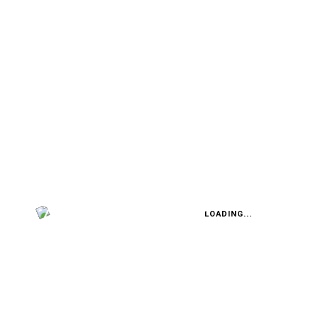
TEST: FORD TOURNEO COURIER
Designer-Box
ÖSTERREICHER-SIEGE
Österreicher auf Siegkurs
LOADING...
FABIAN STEINER
Auto heißt Auto: Wie man die