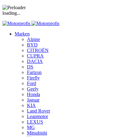
loading...
Marken
Alpine
BYD
CITROËN
CUPRA
DACIA
DS
Farizon
Firefly
Ford
Geely
Honda
Jaguar
KIA
Land Rover
Leapmotor
LEXUS
MG
Mitsubishi