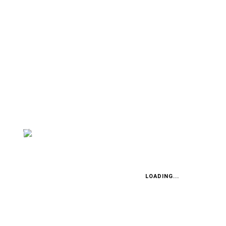
RED BULL RING
Bachler, Hauger & Co. als
Spielberg-Stars
OTT TÄNAK
Ott Tänak: Weltmeister via
Österreich!
LOADING...