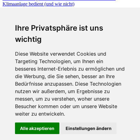
Fabian Steiner
Ihre Privatsphäre ist uns
Auto heißt Auto: Wie man die Klimaanlage bedient (und wie nicht)
wichtig
Diese Website verwendet Cookies und
Targeting Technologien, um Ihnen ein
Fabian Steiner
besseres Internet-Erlebnis zu ermöglichen und
Der großen Katzensprung mit dem Jaguar Type 01
die Werbung, die Sie sehen, besser an Ihre
Bedürfnisse anzupassen. Diese Technologien
nutzen wir außerdem, um Ergebnisse zu
messen, um zu verstehen, woher unsere
Menschen in Bewegung
Besucher kommen oder um unsere Website
weiter zu entwickeln.
Sophia Flörsch, Rennfahrerin
Alle akzeptieren
Einstellungen ändern
ÜBER UNS
KONTAKT
IMPRESSUM
RECHTLICHE
HINWEISE
DATENSCHUTZ
COOKIE EINSTELLUNGEN