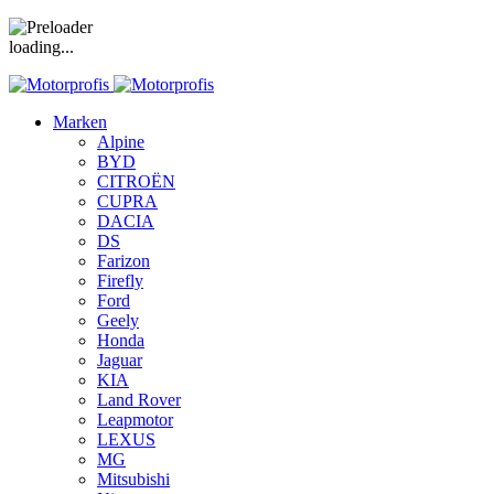
loading...
Marken
Alpine
BYD
CITROËN
CUPRA
DACIA
DS
Farizon
Firefly
Ford
Geely
Honda
Jaguar
KIA
Land Rover
Leapmotor
LEXUS
MG
Mitsubishi