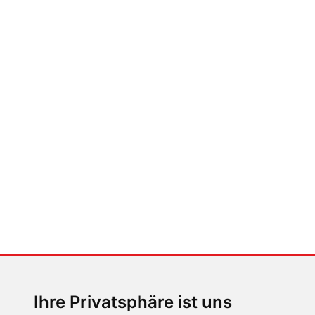
FABIAN STEINER
Auto heißt Auto: Wie man die
Klimaanlage bedient (und wie
nicht)
MENSCHEN IN BEWEGUNG
Sophia Flörsch, Rennfahrerin
Ihre Privatsphäre ist uns