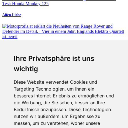
Test: Honda Monkey 125
Affen-Liebe
Fabian Steiner
Ihre Privatsphäre ist uns
Vier in einem Jahr: Englands Elektro-Quartett ist bereit
wichtig
Diese Website verwendet Cookies und
Targeting Technologien, um Ihnen ein
Fabian Steiner
besseres Internet-Erlebnis zu ermöglichen und
Auto heißt Auto: Wie man die Klimaanlage bedient (und wie nicht)
die Werbung, die Sie sehen, besser an Ihre
Bedürfnisse anzupassen. Diese Technologien
nutzen wir außerdem, um Ergebnisse zu
messen, um zu verstehen, woher unsere
Menschen in Bewegung