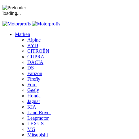
loading...
Marken
Alpine
BYD
CITROËN
CUPRA
DACIA
DS
Farizon
Firefly
Ford
Geely
Honda
Jaguar
KIA
Land Rover
Leapmotor
LEXUS
MG
Mitsubishi