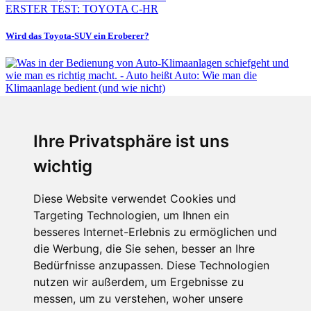
ERSTER TEST: TOYOTA C-HR
Wird das Toyota-SUV ein Eroberer?
Fabian Steiner
Ihre Privatsphäre ist uns
Auto heißt Auto: Wie man die Klimaanlage bedient (und wie nicht)
wichtig
Diese Website verwendet Cookies und
Targeting Technologien, um Ihnen ein
Fabian Steiner
besseres Internet-Erlebnis zu ermöglichen und
Der großen Katzensprung mit dem Jaguar Type 01
die Werbung, die Sie sehen, besser an Ihre
Bedürfnisse anzupassen. Diese Technologien
nutzen wir außerdem, um Ergebnisse zu
messen, um zu verstehen, woher unsere
Menschen in Bewegung