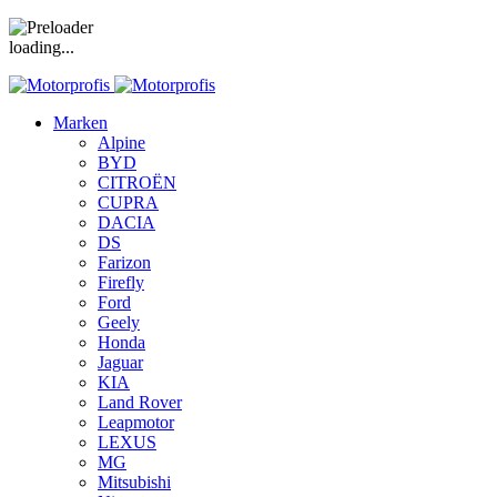
loading...
Marken
Alpine
BYD
CITROËN
CUPRA
DACIA
DS
Farizon
Firefly
Ford
Geely
Honda
Jaguar
KIA
Land Rover
Leapmotor
LEXUS
MG
Mitsubishi