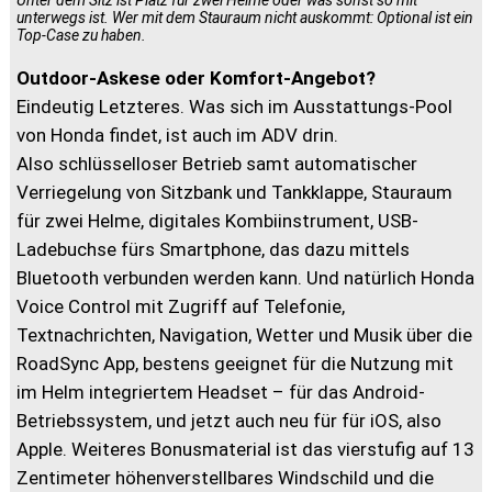
Unter dem Sitz ist Platz für zwei Helme oder was sonst so mit
unterwegs ist. Wer mit dem Stauraum nicht auskommt: Optional ist ein
Top-Case zu haben.
Outdoor-Askese oder Komfort-Angebot?
Eindeutig Letzteres. Was sich im Ausstattungs-Pool
von Honda findet, ist auch im ADV drin.
Also schlüsselloser Betrieb samt automatischer
Verriegelung von Sitzbank und Tankklappe, Stauraum
für zwei Helme, digitales Kombiinstrument, USB-
Ladebuchse fürs Smartphone, das dazu mittels
Bluetooth verbunden werden kann. Und natürlich Honda
Voice Control mit Zugriff auf Telefonie,
Textnachrichten, Navigation, Wetter und Musik über die
RoadSync App, bestens geeignet für die Nutzung mit
im Helm integriertem Headset – für das Android-
Betriebssystem, und jetzt auch neu für für iOS, also
Apple. Weiteres Bonusmaterial ist das vierstufig auf 13
Zentimeter höhenverstellbares Windschild und die