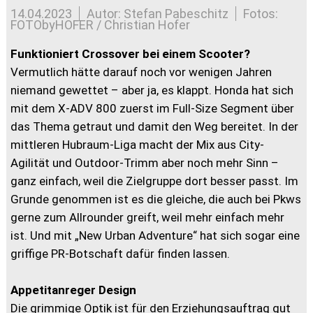
14.04.2023
Autor: Stefan Pabeschitz
Fotos:
FOTObyHOFER / Christian Hofer
Funktioniert Crossover bei einem Scooter?
Vermutlich hätte darauf noch vor wenigen Jahren
niemand gewettet – aber ja, es klappt. Honda hat sich
mit dem X-ADV 800 zuerst im Full-Size Segment über
das Thema getraut und damit den Weg bereitet. In der
mittleren Hubraum-Liga macht der Mix aus City-
Agilität und Outdoor-Trimm aber noch mehr Sinn –
ganz einfach, weil die Zielgruppe dort besser passt. Im
Grunde genommen ist es die gleiche, die auch bei Pkws
gerne zum Allrounder greift, weil mehr einfach mehr
ist. Und mit „New Urban Adventure“ hat sich sogar eine
griffige PR-Botschaft dafür finden lassen.
Appetitanreger Design
Die grimmige Optik ist für den Erziehungsauftrag gut