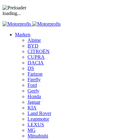
loading...
Marken
Alpine
BYD
CITROËN
CUPRA
DACIA
DS
Farizon
Firefly
Ford
Geely
Honda
Jaguar
KIA
Land Rover
Leapmotor
LEXUS
MG
Mitsubishi