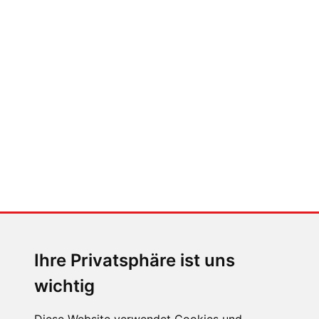
FABIAN STEINER
Der großen Katzensprung mit dem
Jaguar Type 01
MENSCHEN IN BEWEGUNG
Sophia Flörsch, Rennfahrerin
Ihre Privatsphäre ist uns
wichtig