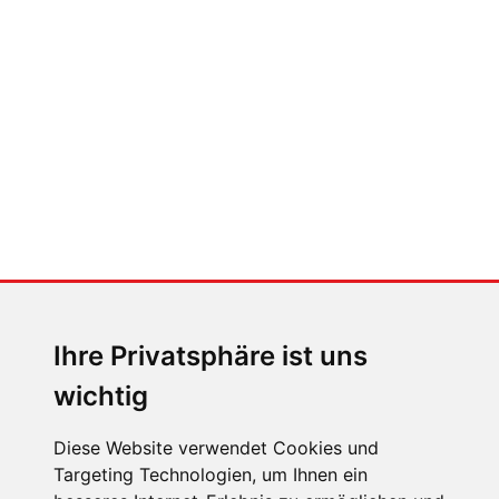
Auto heißt Auto: Wie man die
Klimaanlage bedient (und wie
nicht)
MENSCHEN IN BEWEGUNG
Sophia Flörsch, Rennfahrerin
Ihre Privatsphäre ist uns
wichtig
Diese Website verwendet Cookies und
Targeting Technologien, um Ihnen ein