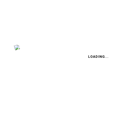
Endstand ADAC Opel Electric Rally Cup (nach 8
Läufen):
1. Carlberg, 253 Punkte.
2. Reiter 235.
LOADING...
3. Pröglhöf 186.
4. Rumeau 153.
5. Van Hoof 108.
6. Lemke 102.
7. Baur 81.