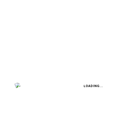
INTENSIVTEST: MAZDA CX-5 G194 AWD
Mit kleinen Schritten zum
großen Sprung
LOADING...
FABIAN STEINER
Vier in einem Jahr: Englands